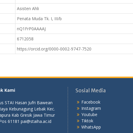
Asisten Ahli
Penata Muda Tk. I, III/b
nQ1FrP0AAAAJ
6712058
https://orcid.org/0000-0002-9747-7520
ak Kami
Sosial Media
Facebook
s STAI Hasan Jufri Bawean
Instagram
 Raya Kebunagung Lebak Kec.
Youtube
apura Kab Gresik Jawa Timur
Tiktok
Pos 61181 pai@staiha.ac.id
WhatsApp