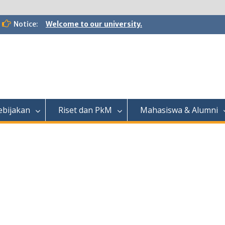
Notice:
Welcome to our university.
ebijakan
Riset dan PkM
Mahasiswa & Alumni