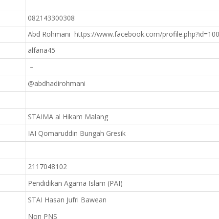
082143300308
Abd Rohmani https://www.facebook.com/profile.php?id=1
alfana45
–
@abdhadirohmani
STAIMA al Hikam Malang
IAI Qomaruddin Bungah Gresik
2117048102
Pendidikan Agama Islam (PAI)
STAI Hasan Jufri Bawean
Non PNS