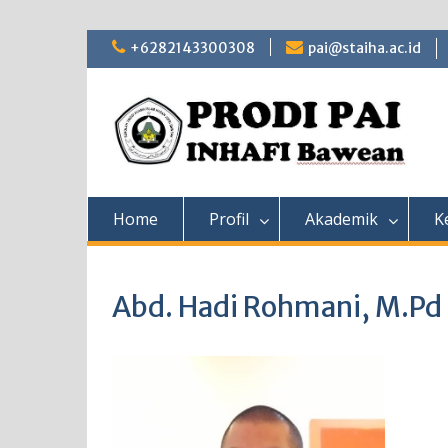
Skip
+6282143300308
pai@staiha.ac.id
to
content
Home
Profil
Akademik
K
Abd. Hadi Rohmani, M.Pd