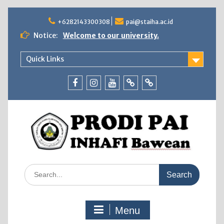
Skip
to
+6282143300308
pai@staiha.ac.id
content
Notice:
Welcome to our university.
Quick Links
Facebook
Instagram
Youtube
Tiktok
WhatsApp
Search
for:
Menu