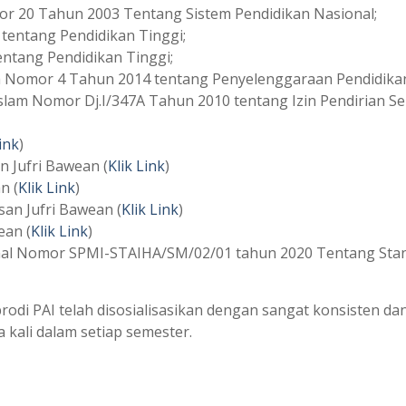
r 20 Tahun 2003 Tentang Sistem Pendidikan Nasional;
tentang Pendidikan Tinggi;
tang Pendidikan Tinggi;
a Nomor 4 Tahun 2014 tentang Penyelenggaraan Pendidikan
slam Nomor Dj.I/347A Tahun 2010 tentang Izin Pendirian Se
ink
)
 Jufri Bawean (
Klik Link
)
n (
Klik Link
)
an Jufri Bawean (
Klik Link
)
ean (
Klik Link
)
l Nomor SPMI-STAIHA/SM/02/01 tahun 2020 Tentang Standa
 prodi PAI telah disosialisasikan dengan sangat konsisten d
 kali dalam setiap semester.