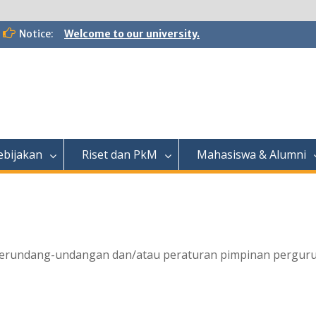
Notice:
Welcome to our university.
ebijakan
Riset dan PkM
Mahasiswa & Alumni
perundang-undangan dan/atau peraturan pimpinan perguruan