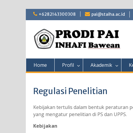
Skip
+6282143300308
pai@staiha.ac.id
to
content
Home
Profil
Akademik
K
Regulasi Penelitian
Kebijakan tertulis dalam bentuk peraturan 
yang mengatur penelitian di PS dan UPPS.
Kebijakan