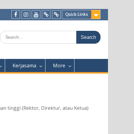
Quick Links
Facebook
Instagram
Youtube
Tiktok
WhatsApp
Search
for:
Kerjasama
More
 tinggi (Rektor, Direktur, atau Ketua)