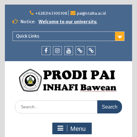
Skip
to
+6282143300308
pai@staiha.ac.id
content
Notice:
Welcome to our university.
Quick Links
Facebook
Instagram
Youtube
Tiktok
WhatsApp
Search
for:
Menu