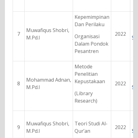
Kepemimpinan
Dan Perilaku
Muwafiqus Shobri,
7
2022
Organisasi
M.Pd.I
Se
Dalam Pondok
Pesantren
Metode
Penelitian
Mohammad Adnan,
Kepustakaan
8
2022
M.Pd.I
Se
(Library
Research)
Muwafiqus Shobri,
Teori Studi Al-
9
2022
M.Pd.I
Qur’an
Se