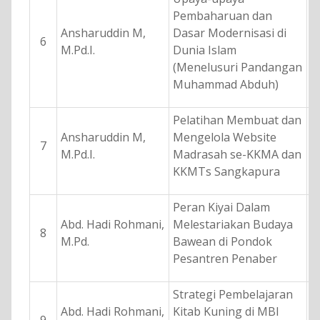
Pembaharuan dan
Ansharuddin M,
Dasar Modernisasi di
6
M.Pd.I.
Dunia Islam
(Menelusuri Pandangan
Muhammad Abduh)
Pelatihan Membuat dan
Ansharuddin M,
Mengelola Website
7
M.Pd.I.
Madrasah se-KKMA dan
KKMTs Sangkapura
Peran Kiyai Dalam
Abd. Hadi Rohmani,
Melestariakan Budaya
8
M.Pd.
Bawean di Pondok
Pesantren Penaber
Strategi Pembelajaran
Abd. Hadi Rohmani,
Kitab Kuning di MBI
9