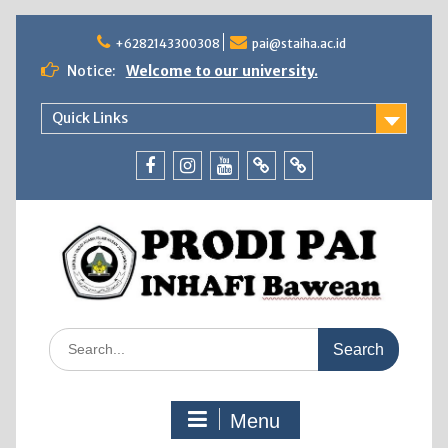
Skip
to
+6282143300308
pai@staiha.ac.id
content
Notice:
Welcome to our university.
Quick Links
Facebook
Instagram
Youtube
Tiktok
WhatsApp
Search
for:
Menu