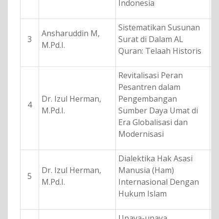
Indonesia
Sistematikan Susunan
Ansharuddin M,
3
Surat di Dalam AL
M.Pd.I.
Quran: Telaah Historis
Revitalisasi Peran
Pesantren dalam
Dr. Izul Herman,
Pengembangan
4
M.Pd.I.
Sumber Daya Umat di
Era Globalisasi dan
Modernisasi
Dialektika Hak Asasi
Dr. Izul Herman,
Manusia (Ham)
5
M.Pd.I.
Internasional Dengan
Hukum Islam
Upaya-upaya