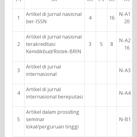
Artikel di jurnal nasional
N-A1 =
1
4
16
ber-ISSN
20
Artikel di jurnal nasional
N-A2 =
2
terakreditasi
3
5
8
16
Kemdikbud/Ristek-BRIN
Artikel di jurnal
3
N-A3 =
internasional
Artikel di jurnal
4
N-A4 =
internasional bereputasi
Artikel dalam prosiding
5
seminar
N-B1 =
lokal/perguruan tinggi