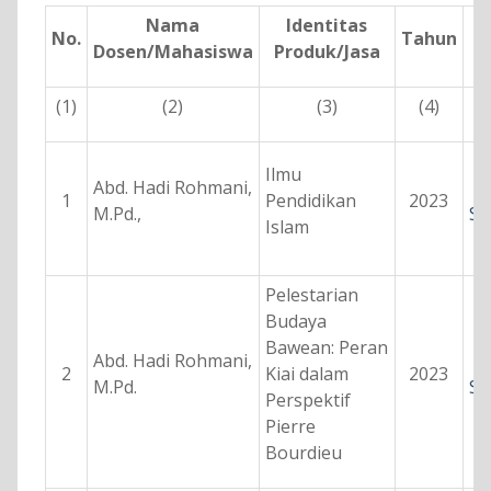
Nama
Identitas
No.
Tahun
B
Dosen/Mahasiswa
Produk/Jasa
(1)
(2)
(3)
(4)
Ilmu
Abd. Hadi Rohmani,
1
Pendidikan
2023
M.Pd.,
Se
Islam
Pelestarian
Budaya
Bawean: Peran
Abd. Hadi Rohmani,
2
Kiai dalam
2023
M.Pd.
Se
Perspektif
Pierre
Bourdieu