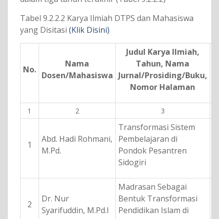
Tabel 9.2.2.2 Karya Ilmiah DTPS dan Mahasiswa
yang Disitasi
(Klik Disini)
Judul Karya Ilmiah,
Nama
Tahun, Nama
J
No.
Dosen/Mahasiswa
Jurnal/Prosiding/Buku,
S
Nomor Halaman
1
2
3
Transformasi Sistem
Abd. Hadi Rohmani,
Pembelajaran di
1
M.Pd.
Pondok Pesantren
Sidogiri
Madrasan Sebagai
Dr. Nur
Bentuk Transformasi
2
Syarifuddin, M.Pd.I
Pendidikan Islam di