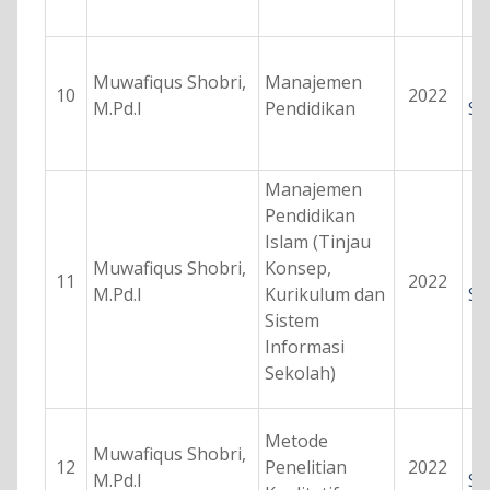
Muwafiqus Shobri,
Manajemen
10
2022
M.Pd.I
Pendidikan
Se
Manajemen
Pendidikan
Islam (Tinjau
Muwafiqus Shobri,
Konsep,
11
2022
M.Pd.I
Kurikulum dan
Se
Sistem
Informasi
Sekolah)
Metode
Muwafiqus Shobri,
12
Penelitian
2022
M.Pd.I
Se