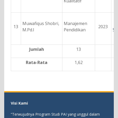
Kualitatif
Muwafiqus Shobri,
Manajemen
13
2023
M.Pd.I
Pendidikan
Se
Jumlah
13
Rata-Rata
1,62
Visi Kami
“Terwujudnya Program Studi PAI yang unggul dalam