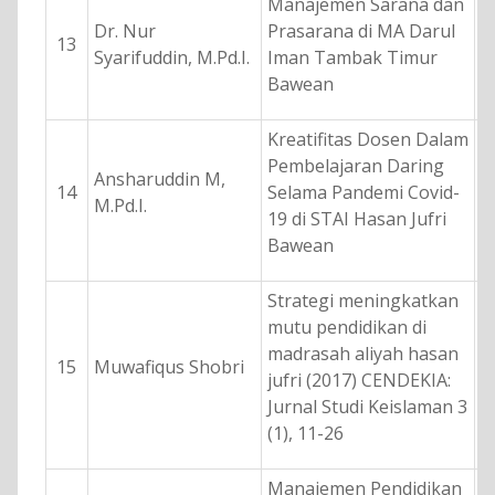
Manajemen Sarana dan
Dr. Nur
Prasarana di MA Darul
13
Syarifuddin, M.Pd.I.
Iman Tambak Timur
Bawean
Kreatifitas Dosen Dalam
Pembelajaran Daring
Ansharuddin M,
14
Selama Pandemi Covid-
M.Pd.I.
19 di STAI Hasan Jufri
Bawean
Strategi meningkatkan
mutu pendidikan di
madrasah aliyah hasan
15
Muwafiqus Shobri
jufri (2017) CENDEKIA:
Jurnal Studi Keislaman 3
(1), 11-26
Manajemen Pendidikan