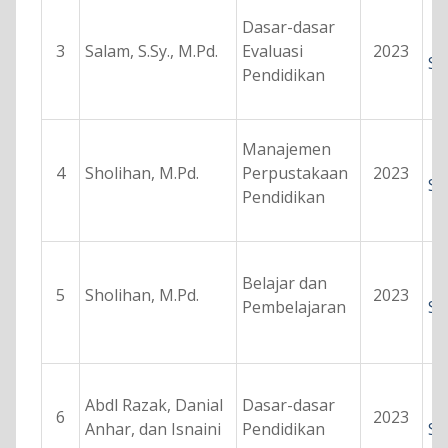
Dasar-dasar
3
Salam, S.Sy., M.Pd.
Evaluasi
2023
Se
Pendidikan
Manajemen
4
Sholihan, M.Pd.
Perpustakaan
2023
Se
Pendidikan
Belajar dan
5
Sholihan, M.Pd.
2023
Pembelajaran
Se
Abdl Razak, Danial
Dasar-dasar
6
2023
Anhar, dan Isnaini
Pendidikan
Se