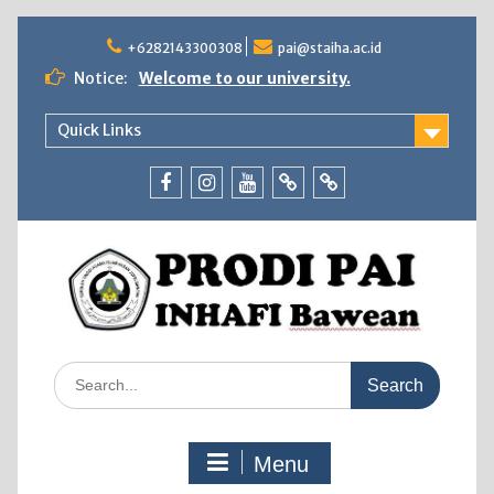
Skip
to
+6282143300308
pai@staiha.ac.id
content
Notice:
Welcome to our university.
Quick Links
Facebook
Instagram
Youtube
Tiktok
WhatsApp
Search
for:
Menu