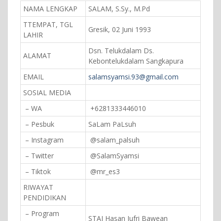
NAMA LENGKAP
SALAM, S.Sy., M.Pd
TTEMPAT, TGL
Gresik, 02 Juni 1993
LAHIR
Dsn. Telukdalam Ds.
ALAMAT
Kebontelukdalam Sangkapura
EMAIL
salamsyamsi.93@gmail.com
SOSIAL MEDIA
– WA
+6281333446010
– Pesbuk
SaLam PaLsuh
– Instagram
@salam_palsuh
– Twitter
@SalamSyamsi
– Tiktok
@mr_es3
RIWAYAT
PENDIDIKAN
– Program
STAI Hasan Jufri Bawean