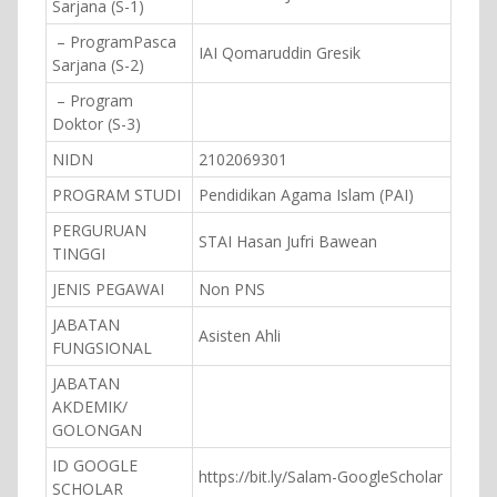
Sarjana (S-1)
– ProgramPasca
IAI Qomaruddin Gresik
Sarjana (S-2)
– Program
Doktor (S-3)
NIDN
2102069301
PROGRAM STUDI
Pendidikan Agama Islam (PAI)
PERGURUAN
STAI Hasan Jufri Bawean
TINGGI
JENIS PEGAWAI
Non PNS
JABATAN
Asisten Ahli
FUNGSIONAL
JABATAN
AKDEMIK/
GOLONGAN
ID GOOGLE
https://bit.ly/Salam-GoogleScholar
SCHOLAR