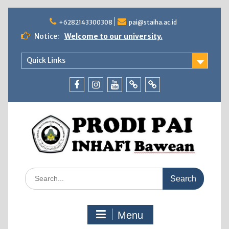
Skip
to
+6282143300308
pai@staiha.ac.id
content
Notice:
Welcome to our university.
Quick Links
Facebook
Instagram
Youtube
Tiktok
WhatsApp
Search
for:
Menu