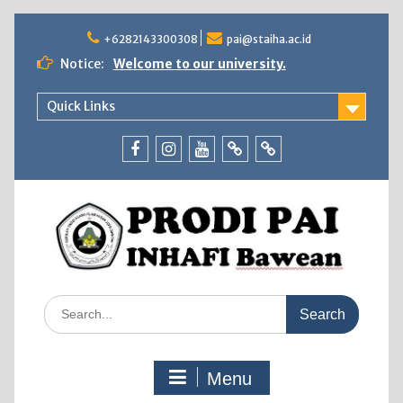
Skip
to
+6282143300308
pai@staiha.ac.id
content
Notice:
Welcome to our university.
Quick Links
Facebook
Instagram
Youtube
Tiktok
WhatsApp
Search
for:
Menu