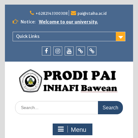
Skip
to
+6282143300308
pai@staiha.ac.id
content
Notice:
Welcome to our university.
Quick Links
Facebook
Instagram
Youtube
Tiktok
WhatsApp
Search
for:
Menu