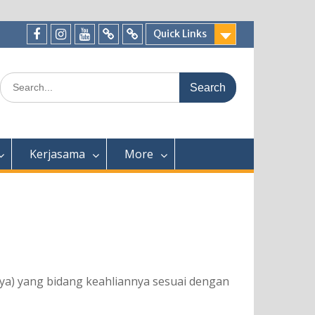
Quick Links
Facebook
Instagram
Youtube
Tiktok
WhatsApp
Search
for:
Kerjasama
More
nya) yang bidang keahliannya sesuai dengan