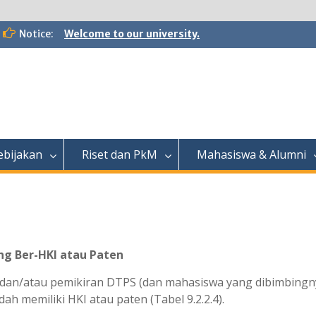
Notice:
Welcome to our university.
ebijakan
Riset dan PkM
Mahasiswa & Alumni
ng Ber-HKI atau Paten
M, dan/atau pemikiran DTPS (dan mahasiswa yang dibimbing
ah memiliki HKI atau paten (Tabel 9.2.2.4).