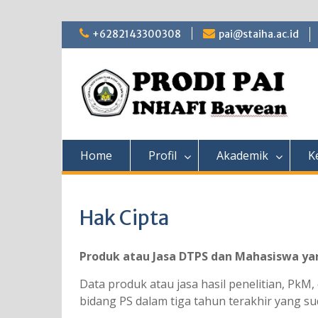
Skip
+6282143300308
pai@staiha.ac.id
to
content
Home
Profil
Akademik
K
Hak Cipta
Produk atau Jasa DTPS dan Mahasiswa ya
Data produk atau jasa hasil penelitian, Pk
bidang PS dalam tiga tahun terakhir yang sud